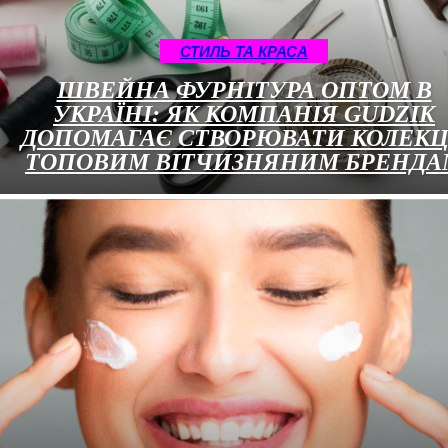
СТИЛЬ ТА КРАСА
ШВЕЙНА ФУРНІТУРА ОПТОМ В
УКРАЇНІ: ЯК КОМПАНІЯ GUDZIK
ДОПОМАГАЄ СТВОРЮВАТИ КОЛЕКЦ
ТОПОВИМ ВІТЧИЗНЯНИМ БРЕНДА