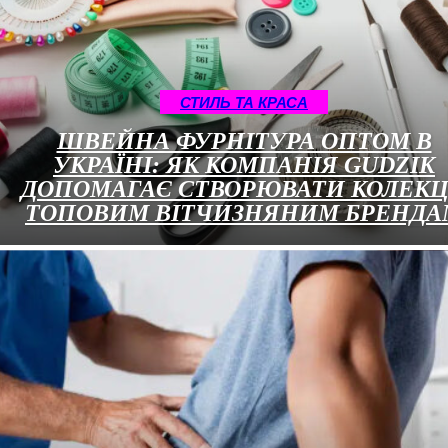
СТИЛЬ ТА КРАСА
ШВЕЙНА ФУРНІТУРА ОПТОМ В
УКРАЇНІ: ЯК КОМПАНІЯ GUDZIK
ДОПОМАГАЄ СТВОРЮВАТИ КОЛЕКЦ
ТОПОВИМ ВІТЧИЗНЯНИМ БРЕНДА