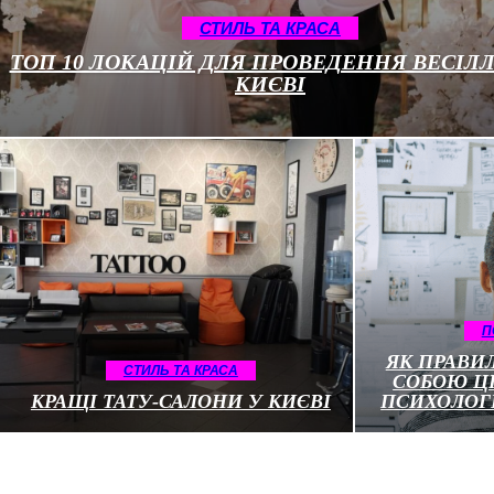
СТИЛЬ ТА КРАСА
ТОП 10 ЛОКАЦІЙ ДЛЯ ПРОВЕДЕННЯ ВЕСІЛЛ
КИЄВІ
П
ЯК ПРАВИ
СТИЛЬ ТА КРАСА
СОБОЮ ЦІ
КРАЩІ ТАТУ-САЛОНИ У КИЄВІ
ПСИХОЛОГ