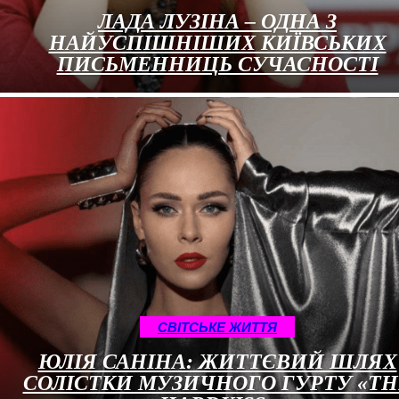
ЛАДА ЛУЗІНА – ОДНА З
НАЙУСПІШНІШИХ КИЇВСЬКИХ
ПИСЬМЕННИЦЬ СУЧАСНОСТІ
CВІТСЬКЕ ЖИТТЯ
ЮЛІЯ САНІНА: ЖИТТЄВИЙ ШЛЯХ
СОЛІСТКИ МУЗИЧНОГО ГУРТУ «TH