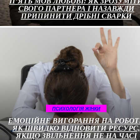
П’ЯТЬ МОВ ЛЮБОВІ: ЯК ЗРОЗУМІТ
СВОГО ПАРТНЕРА І НАЗАВЖДИ
ПРИПИНИТИ ДРІБНІ СВАРКИ
ПСИХОЛОГІЯ ЖІНКИ
ЕМОЦІЙНЕ ВИГОРАННЯ НА РОБОТІ
ЯК ШВИДКО ВІДНОВИТИ РЕСУРС,
ЯКЩО ЗВІЛЬНЕННЯ НЕ НА ЧАСІ